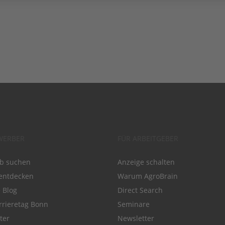
WERBER
FÜR ARBEITGEBER
ob suchen
Anzeige schalten
entdecken
Warum AgroBrain
e Blog
Direct Search
rrieretag Bonn
Seminare
ter
Newsletter