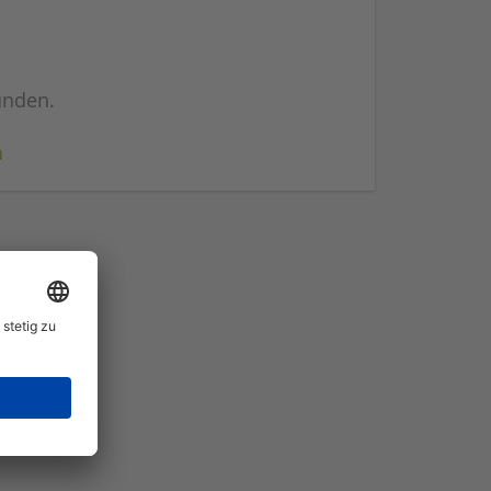
unden.
n