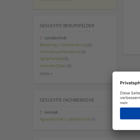
GESUCHTE BERUFSFELDER
Landtechnik
Beratung / Fachberatung
(6)
Vertriebsaußendienst
(6)
Agrarhandel
(5)
Vertrieb/Sales
(4)
mehr »
GESUCHTE FACHBEREICHE
Vertrieb
Agrartechnik / Landtechnik
(1)