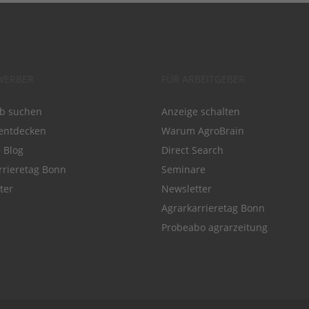
WERBER
FÜR ARBEITGEBER
ob suchen
Anzeige schalten
entdecken
Warum AgroBrain
e Blog
Direct Search
rrieretag Bonn
Seminare
ter
Newsletter
Agrarkarrieretag Bonn
Probeabo agrarzeitung