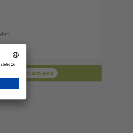
nden.
n
Jetzt JobAgent aktivieren!