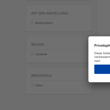
ART DER ANSTELLUNG
Werkstudent
REGION
Casekow
BERUFSFELD
Labor