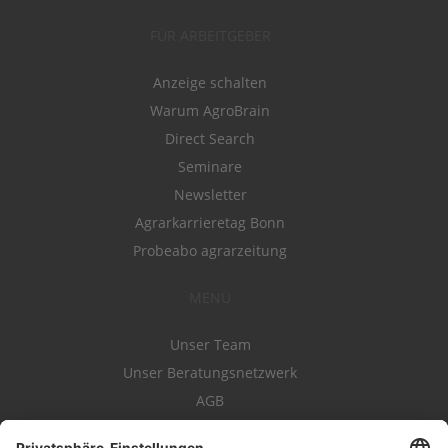
FÜR ARBEITGEBER
Anzeige schalten
Warum AgroBrain
Direct Search
Seminare
Newsletter
Agrarkarrieretag Bonn
Probeabo agrarzeitung
MENÜ
Unser Team
Unser Beratungsnetzwerk
AGB
Nutzungsbedingungen