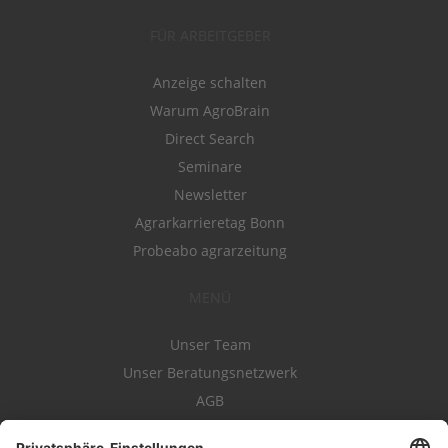
FÜR ARBEITGEBER
Anzeige schalten
Warum AgroBrain
Direct Search
Seminare
Newsletter
Agrarkarrieretag Bonn
Probeabo agrarzeitung
MENÜ
Unser Team
Unser Beratungsnetzwerk
AGB
Nutzungsbedingungen