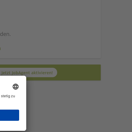
nden.
n
Jetzt JobAgent aktivieren!