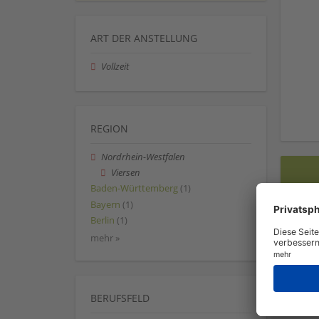
ART DER ANSTELLUNG
Vollzeit
REGION
Nordrhein-Westfalen
Viersen
Baden-Württemberg
(1)
Bayern
(1)
Berlin
(1)
mehr »
BERUFSFELD