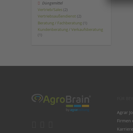
Düngemittel
Vertrieb/Sales
(2)
Vertriebsaußendienst
(2)
Beratung / Fachberatung
(1)
Kundenberatung / Verkaufsberatung
(1)
FÜR BE
Agrar J
Firmen 
Karrier