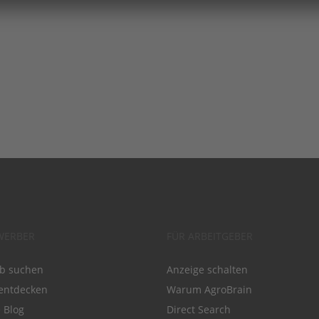
WERBER
FÜR ARBEITGEBER
ob suchen
Anzeige schalten
entdecken
Warum AgroBrain
e Blog
Direct Search