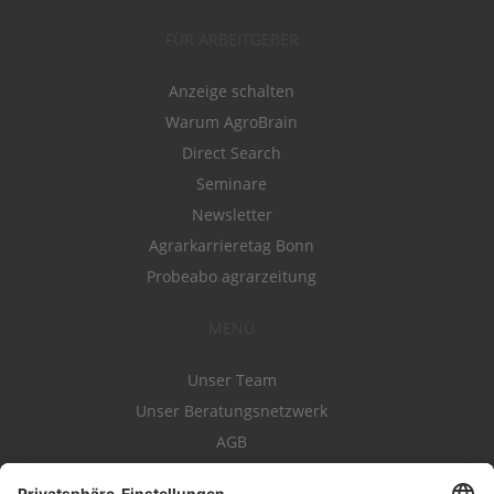
FÜR ARBEITGEBER
Anzeige schalten
Warum AgroBrain
Direct Search
Seminare
Newsletter
Agrarkarrieretag Bonn
Probeabo agrarzeitung
MENÜ
Unser Team
Unser Beratungsnetzwerk
AGB
Nutzungsbedingungen