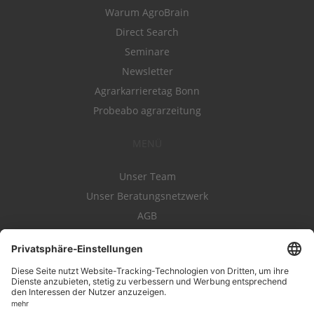
Warum AgroBrain
Direct Search
Seminare
Newsletter
Agrarkarrieretag Bonn
Probeabo agrarzeitung
MENÜ
Unser Team
Unser Beratungsnetzwerk
AGB
Nutzungsbedingungen
Datenschutz
Impressum
Kontakt