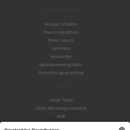
FÜR ARBEITGEBER
Anzeige schalten
Warum AgroBrain
Direct Search
Seminare
Newsletter
Agrarkarrieretag Bonn
Probeabo agrarzeitung
MENÜ
Unser Team
Unser Beratungsnetzwerk
AGB
Nutzungsbedingungen