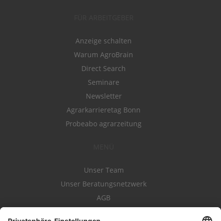
FÜR ARBEITGEBER
Anzeige schalten
Warum AgroBrain
Direct Search
Seminare
Newsletter
Agrarkarrieretag Bonn
Probeabo agrarzeitung
MENÜ
Unser Team
Unser Beratungsnetzwerk
AGB
Nutzungsbedingungen