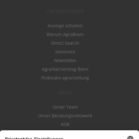
FÜR ARBEITGEBER
Anzeige schalten
Warum AgroBrain
Direct Search
Seminare
Newsletter
Agrarkarrieretag Bonn
Probeabo agrarzeitung
MENÜ
Unser Team
Unser Beratungsnetzwerk
AGB
Nutzungsbedingungen