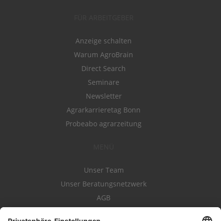
FÜR ARBEITGEBER
Anzeige schalten
Warum AgroBrain
Direct Search
Seminare
Newsletter
Agrarkarrieretag Bonn
Probeabo agrarzeitung
MENÜ
Unser Team
Unser Beratungsnetzwerk
AGB
Nutzungsbedingungen