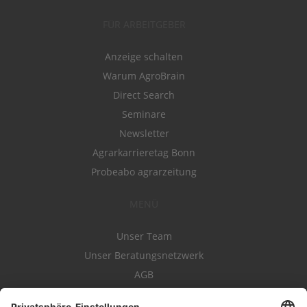
FÜR ARBEITGEBER
Anzeige schalten
Warum AgroBrain
Direct Search
Seminare
Newsletter
Agrarkarrieretag Bonn
Probeabo agrarzeitung
MENÜ
Unser Team
Unser Beratungsnetzwerk
AGB
Nutzungsbedingungen