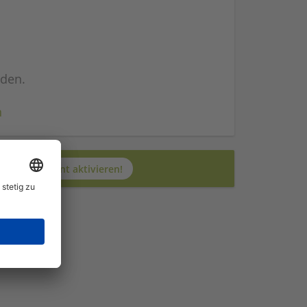
nden.
n
Jetzt JobAgent aktivieren!