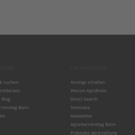
WERBER
FÜR ARBEITGEBER
ob suchen
Anzeige schalten
entdecken
Warum AgroBrain
e Blog
Direct Search
rrieretag Bonn
Seminare
ter
Newsletter
Agrarkarrieretag Bonn
Probeabo agrarzeitung