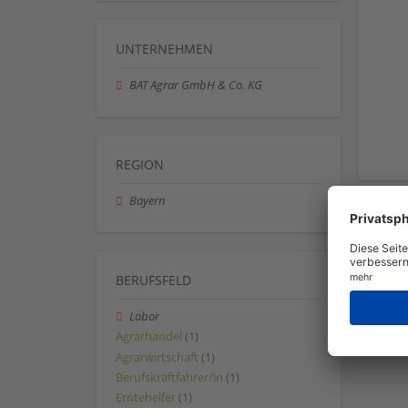
UNTERNEHMEN
BAT Agrar GmbH & Co. KG
REGION
Bayern
BERUFSFELD
Labor
Agrarhandel
(1)
Agrarwirtschaft
(1)
Berufskraftfahrer/in
(1)
Erntehelfer
(1)