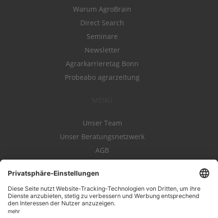
Warum AgroBrain
Direct Search
Seminare
Newsletter
Agrarkarrieretag Bonn
Probeabo agrarzeitung
MENÜ
Unser Team
Unser Beratungsnetzwerk
AGB
Nutzungsbedingungen
Datenschutz
Impressum
Kontakt