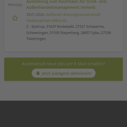
Ausbildung zum Kaufmann für Groß- und
Außenhandelsmanagement (m/w/d)
29.01.2026,
Raiffeisen-Warengenossenschaft
Niedersachsen Mitte eG
Eystrup, 31637 Rodewald, 27327 Schwarme,
Schweringen, 31595 Steyerberg, 28857 Syke, 27239
Twistringen
Automatisch neue Jobs per E-Mail erhalten?
Jetzt JobAgent aktivieren!