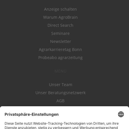
Anzeige schalten
Warum AgroBrain
Direct Search
Seminare
Newsletter
Agrarkarrieretag Bonn
Probeabo agrarzeitung
MENÜ
Unser Team
Unser Beratungsnetzwerk
AGB
Nutzungsbedingungen
Datenschutz
Impressum