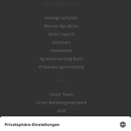
FÜR ARBEITGEBER
Anzeige schalten
Warum AgroBrain
Direct Search
Seminare
Newsletter
Agrarkarrieretag Bonn
Probeabo agrarzeitung
MENÜ
Unser Team
Unser Beratungsnetzwerk
AGB
Nutzungsbedingungen
Datenschutz