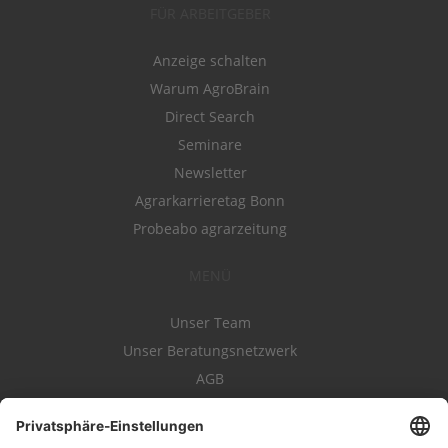
FÜR ARBEITGEBER
Anzeige schalten
Warum AgroBrain
Direct Search
Seminare
Newsletter
Agrarkarrieretag Bonn
Probeabo agrarzeitung
MENÜ
Unser Team
Unser Beratungsnetzwerk
AGB
Nutzungsbedingungen
Datenschutz