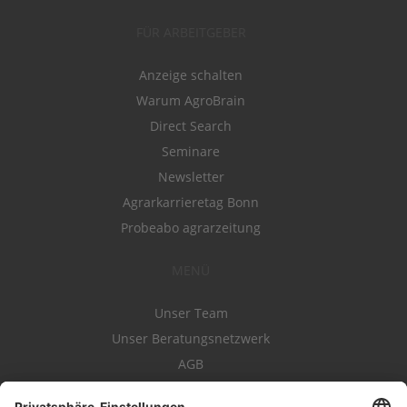
FÜR ARBEITGEBER
Anzeige schalten
Warum AgroBrain
Direct Search
Seminare
Newsletter
Agrarkarrieretag Bonn
Probeabo agrarzeitung
MENÜ
Unser Team
Unser Beratungsnetzwerk
AGB
Nutzungsbedingungen