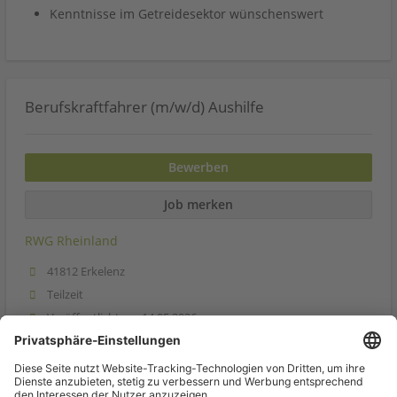
Kenntnisse im Getreidesektor wünschenswert
Berufskraftfahrer (m/w/d) Aushilfe
Bewerben
Job merken
RWG Rheinland
41812 Erkelenz
Teilzeit
Veröffentlicht am 14.05.2026
Nach weiteren Jobs suchen
Jetzt Job teilen