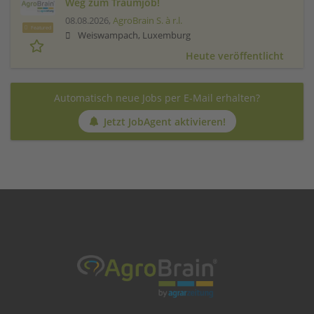
Weg zum Traumjob!
08.08.2026,
AgroBrain S. à r.l.
Featured
Weiswampach, Luxemburg
Heute veröffentlicht
Automatisch neue Jobs per E-Mail erhalten?
Jetzt JobAgent aktivieren!